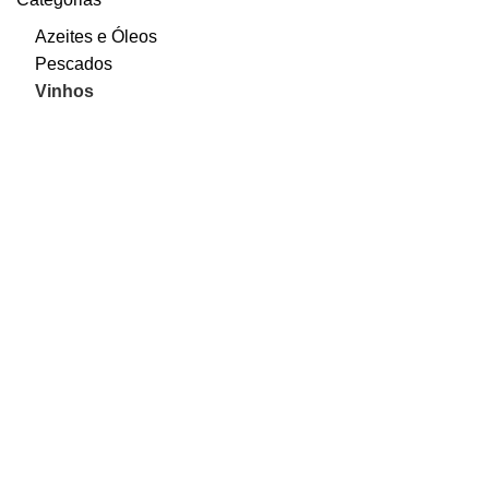
Azeites e Óleos
Pescados
Vinhos
Quem Somos
A
Servevac Lda
, fundada em março de 2011,
dedicada à exportação de produtos de origem
portugueses de excelente qualidade.
Rua da Capela n22, Borralhal,
3740-172 Rocas do Vouga,
Portugal
Mirela Spier: +351 939 927 736
E-mail: servevac@servevac.pt