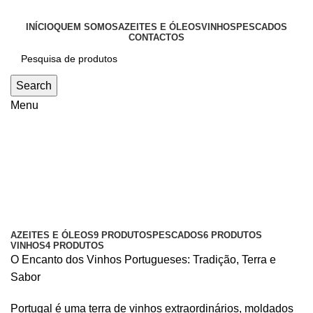
INÍCIO
QUEM SOMOS
AZEITES E ÓLEOS
VINHOS
PESCADOS
CONTACTOS
Search
Menu
Vinhos
Categories
AZEITES E ÓLEOS
9 PRODUTOS
PESCADOS
6 PRODUTOS
VINHOS
4 PRODUTOS
O Encanto dos Vinhos Portugueses: Tradição, Terra e
Sabor
Portugal é uma terra de vinhos extraordinários, moldados