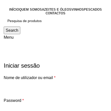
INÍCIO
QUEM SOMOS
AZEITES E ÓLEOS
VINHOS
PESCADOS
CONTACTOS
Search
Menu
A minha conta
Iniciar sessão
Nome de utilizador ou email
*
Password
*