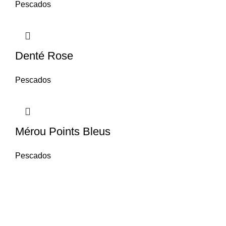
Pescados
Denté Rose
Pescados
Mérou Points Bleus
Pescados
Quem Somos
A
Servevac Lda
, fundada em março de 2011,