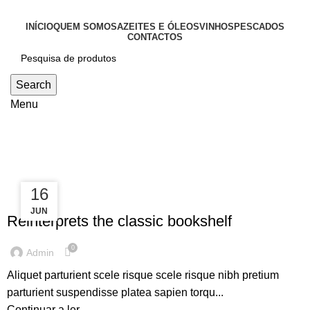
INÍCIO
QUEM SOMOS
AZEITES E ÓLEOS
VINHOS
PESCADOS
CONTACTOS
Search
Menu
Tag Archives: Table
23
16
DESIGN TRENDS
JUN
JUL
Reinterprets the classic bookshelf
0
Admin
Aliquet parturient scele risque scele risque nibh pretium
parturient suspendisse platea sapien torqu...
Continuar a ler