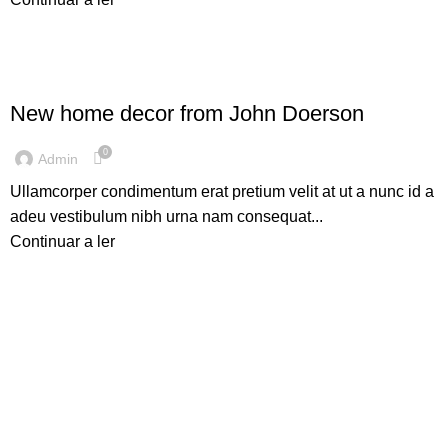
DECORATION
New home decor from John Doerson
0
Admin
Ullamcorper condimentum erat pretium velit at ut a nunc id a
adeu vestibulum nibh urna nam consequat...
Continuar a ler
Quem Somos
A
Servevac Lda
, fundada em março de 2011,