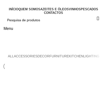
INÍCIO
QUEM SOMOS
AZEITES E ÓLEOS
VINHOS
PESCADOS
CONTACTOS
Menu
Accessories
ALL
ACCESSORIES
DECOR
FURNITURE
KITCHEN
LIGHTING
Accessories
Imperdiet mauris a nontin